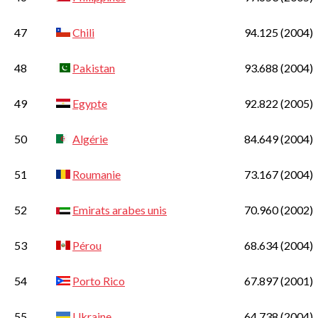
47
Chili
94.125
(2004)
48
Pakistan
93.688
(2004)
49
Egypte
92.822
(2005)
50
Algérie
84.649
(2004)
51
Roumanie
73.167
(2004)
52
Emirats arabes unis
70.960
(2002)
53
Pérou
68.634
(2004)
54
Porto Rico
67.897
(2001)
55
Ukraine
64.738
(2004)