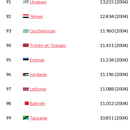
91
Uruguay
13.215
(2004)
92
Yémen
12.834
(2004)
93
Ouzbékistan
11.960
(2004)
94
Trinité-et-Tobago
11.411
(2004)
95
Estonie
11.234
(2004)
96
Jordanie
11.196
(2004)
97
Lettonie
11.088
(2004)
98
Bahreïn
11.012
(2004)
99
Tanzanie
10.851
(2004)