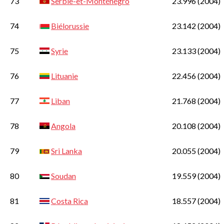
73
Serbie-et-Monténégro
23.996
(2004)
74
Biélorussie
23.142
(2004)
75
Syrie
23.133
(2004)
76
Lituanie
22.456
(2004)
77
Liban
21.768
(2004)
78
Angola
20.108
(2004)
79
Sri Lanka
20.055
(2004)
80
Soudan
19.559
(2004)
81
Costa Rica
18.557
(2004)