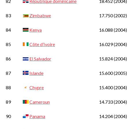
82
République dominicaine
18.452
(2004)
83
Zimbabwe
17.750
(2002)
84
Kenya
16.088
(2004)
85
Côte d’Ivoire
16.029
(2004)
86
El Salvador
15.824
(2004)
87
Islande
15.600
(2005)
88
Chypre
15.400
(2004)
89
Cameroun
14.733
(2004)
90
Panama
14.204
(2004)