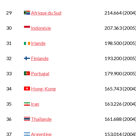
29
Afrique du Sud
214.664
(2004
30
Indonésie
207.363
(2005
31
Irlande
198.500
(2005
32
Finlande
193.200
(2005
33
Portugal
179.900
(2005
34
Hong-Kong
165.743
(2004
35
Iran
163.226
(2004
36
Thaïlande
161.688
(2004
37
Argentine
153.014
(2004