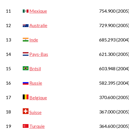
11
Mexique
754.900
(2005
12
Australie
729.900
(2005
13
Inde
685.293
(2004
14
Pays-Bas
621.300
(2005
15
Brésil
603.948
(2004
16
Russie
582.395
(2004
17
370.600
(2005
Belgique
18
367.000
(2005
Suisse
19
Turquie
364.600
(2005