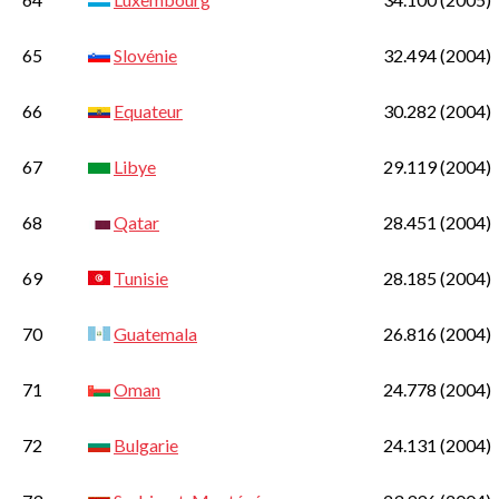
65
Slovénie
32.494
(2004)
66
Equateur
30.282
(2004)
67
Libye
29.119
(2004)
68
Qatar
28.451
(2004)
69
Tunisie
28.185
(2004)
70
Guatemala
26.816
(2004)
71
Oman
24.778
(2004)
72
Bulgarie
24.131
(2004)