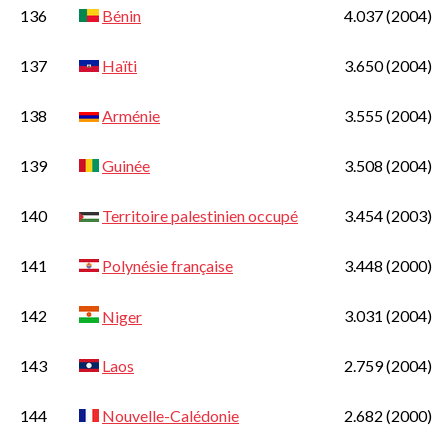
136
Bénin
4.037
(2004)
137
Haïti
3.650
(2004)
138
Arménie
3.555
(2004)
139
Guinée
3.508
(2004)
140
Territoire palestinien occupé
3.454
(2003)
141
Polynésie française
3.448
(2000)
142
3.031
(2004)
Niger
143
Laos
2.759
(2004)
144
Nouvelle-Calédonie
2.682
(2000)