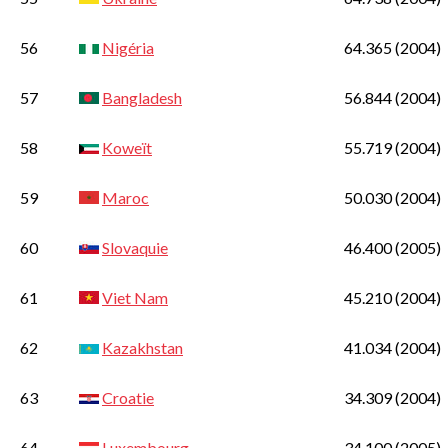
56
Nigéria
64.365
(2004)
57
Bangladesh
56.844
(2004)
58
Koweït
55.719
(2004)
59
Maroc
50.030
(2004)
60
Slovaquie
46.400
(2005)
61
Viet Nam
45.210
(2004)
62
Kazakhstan
41.034
(2004)
63
Croatie
34.309
(2004)
64
Luxembourg
34.100
(2005)