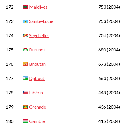
172
Maldives
753
(2004)
173
Sainte-Lucie
753
(2004)
174
Seychelles
704
(2004)
175
Burundi
680
(2004)
176
Bhoutan
673
(2004)
177
Djibouti
663
(2004)
178
Libéria
448
(2004)
179
Grenade
436
(2004)
180
Gambie
415
(2004)