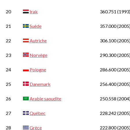
20
Irak
360.751
(1993
21
Suède
357.000
(2005
22
Autriche
306.100
(2005
23
Norvège
290.300
(2005
24
Pologne
286.600
(2005
25
Danemark
256.400
(2005
26
Arabie saoudite
250.558
(2004
27
Québec
228.242
(2005
28
Grèce
222.800
(2005