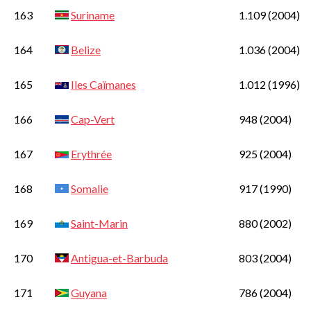
163
Suriname
1.109
(2004)
164
Belize
1.036
(2004)
165
Iles Caïmanes
1.012
(1996)
166
Cap-Vert
948
(2004)
167
Erythrée
925
(2004)
168
Somalie
917
(1990)
169
Saint-Marin
880
(2002)
170
Antigua-et-Barbuda
803
(2004)
171
Guyana
786
(2004)