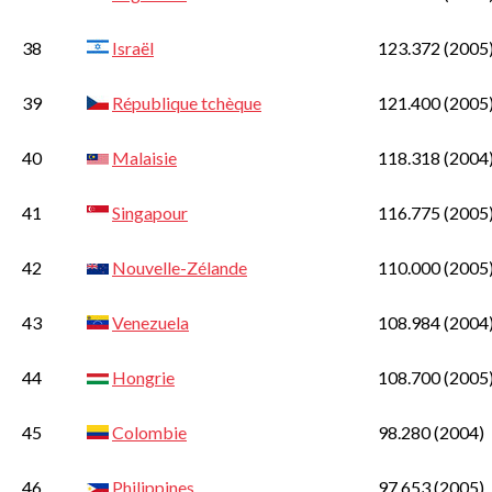
38
Israël
123.372
(2005
39
République tchèque
121.400
(2005
40
Malaisie
118.318
(2004
41
Singapour
116.775
(2005
42
Nouvelle-Zélande
110.000
(2005
43
Venezuela
108.984
(2004
44
Hongrie
108.700
(2005
45
Colombie
98.280
(2004)
46
Philippines
97.653
(2005)