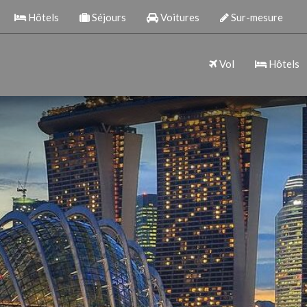
Hôtels
Séjours
Voitures
Sur-mesure
Vol
Hôtels