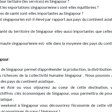
teur tertiaire (les services) en Singapour ?
t les exportations singapourienne s sont-elles équilibrées ?
es de santé sont-elles importantes au Singapour ?
t singapourien est-il élevé par rapport aux pays du continent asia
nté du territoire de Singapour elles-aussi importantes que celle
rnaute singapourienne est- elle dans la moyenne des pays du cont
apour
:
 de Singapour permet d’appréhender la production, la distribution 
richesses de la collectivité humaine Singapour . Nous pouvons 
 des pays du continent asiatique .
en Asie ou vous séjournez au coeur de cette destination, v
chiffres clés économiques de Singapour, vous permettra de pos
iatique .
 weekend à Singapour vous découvrirez l’économie de cette vil
s économiques du pays ( Singapour ).