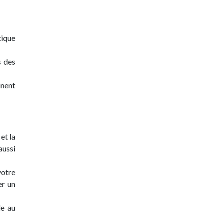
tique
s des
inent
et la
aussi
otre
er un
le au