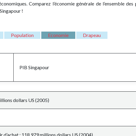
s économiques. Comparez l’économie générale de l’ensemble des 
 Singapour !
Population
Economie
Drapeau
PIB
Singapour
llions dollars US (2005)
r d’achat : 118.979 millions dollars US (2004)