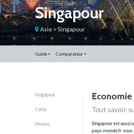
Singapour
Asie
>
Singapour
Guide
Comparateur
Economie 
Singapour
Tout savoir s
Carte
Singapour est aussi 
Photos
pays-monde.fr vous p