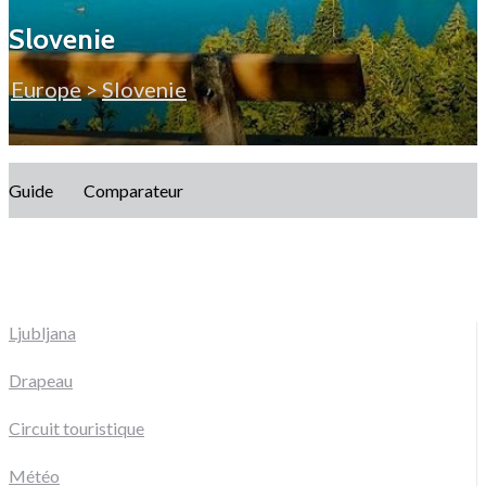
Slovenie
Europe
>
Slovenie
Guide
Comparateur
Ljubljana
Drapeau
Circuit touristique
Météo