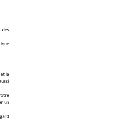
s des
tique
et la
aussi
otre
er un
egard