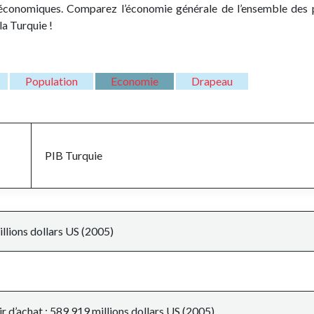
s économiques. Comparez l’économie générale de l’ensemble des 
la Turquie !
Population
Economie
Drapeau
PIB
Turquie
llions dollars US (2005)
r d’achat : 589.919 millions dollars US (2005)