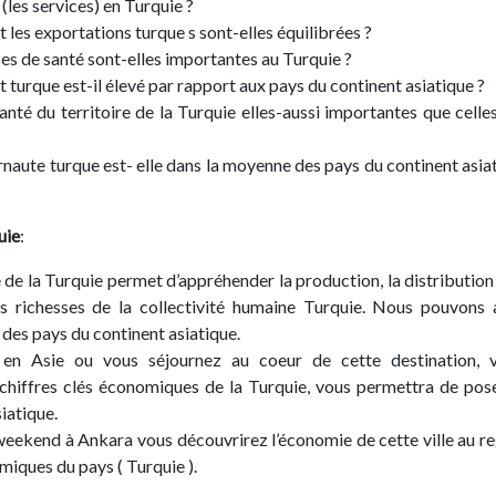
 (les services) en Turquie ?
 les exportations turque s sont-elles équilibrées ?
es de santé sont-elles importantes au Turquie ?
t turque est-il élevé par rapport aux pays du continent asiatique ?
nté du territoire de la Turquie elles-aussi importantes que celle
rnaute turque est- elle dans la moyenne des pays du continent asia
uie
:
 de la Turquie permet d’appréhender la production, la distribution 
 richesses de la collectivité humaine Turquie. Nous pouvons 
 des pays du continent asiatique.
en Asie ou vous séjournez au coeur de cette destination, v
chiffres clés économiques de la Turquie, vous permettra de pos
iatique.
weekend à Ankara vous découvrirez l’économie de cette ville au r
miques du pays ( Turquie ).