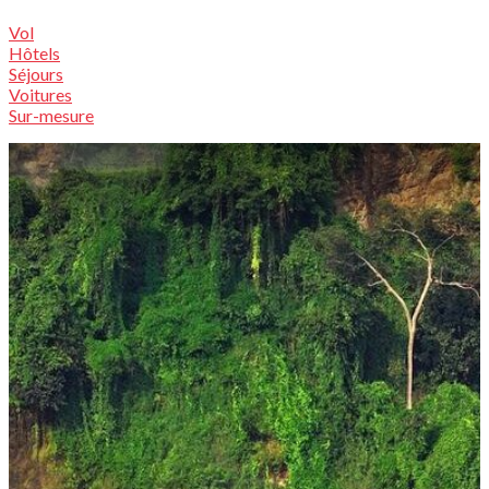
Vol
Hôtels
Séjours
Voitures
Sur-mesure