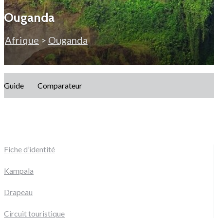
Ouganda
Afrique
>
Ouganda
Guide
Comparateur
Fiche d’identité
Kampala
Drapeau
Circuit touristique