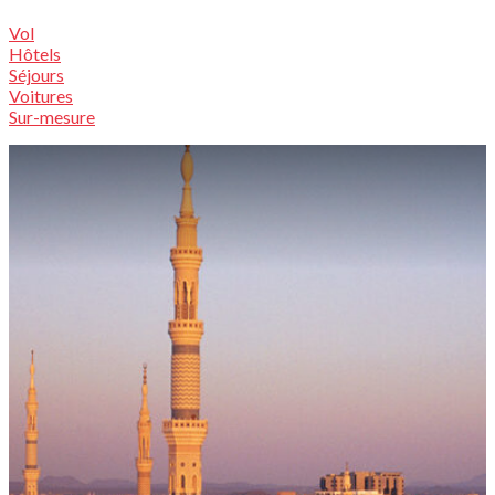
Vol
Hôtels
Séjours
Voitures
Sur-mesure