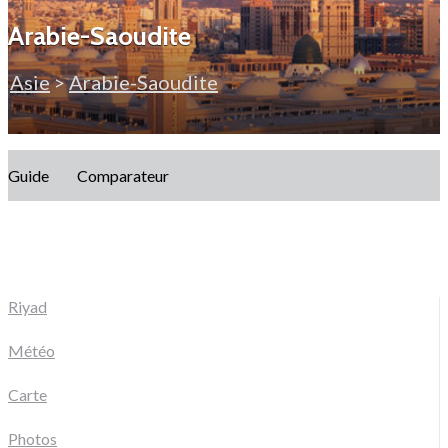
Arabie-Saoudite
Asie
>
Arabie-Saoudite
Guide
Comparateur
Riyad
Météo
Carte
Photos