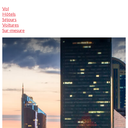
Vol
Hôtels
Séjours
Voitures
Sur-mesure