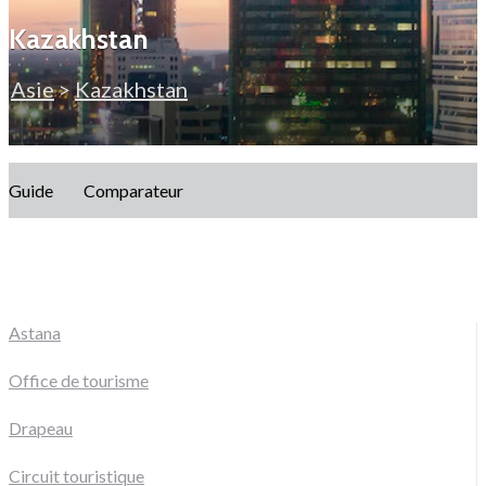
Kazakhstan
Asie
>
Kazakhstan
Guide
Comparateur
Astana
Office de tourisme
Drapeau
Circuit touristique