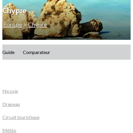
Chypre
Europe
>
Chypre
Guide
Comparateur
Nicosie
Drapeau
Circuit touristique
Météo