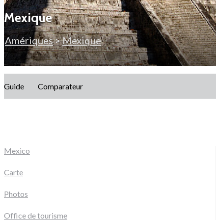
Mexique
Amériques
>
Mexique
Guide
Comparateur
Mexico
Carte
Photos
Office de tourisme