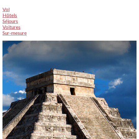
Vol
Hôtels
Séjours
Voitures
Sur-mesure