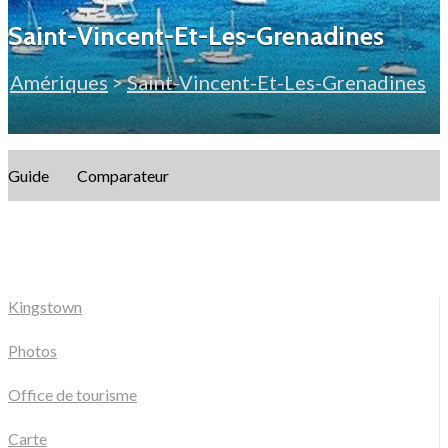
Saint-Vincent-Et-Les-Grenadines
Amériques
>
Saint-Vincent-Et-Les-Grenadines
Guide
Comparateur
Kingstown
Photos
Office de tourisme
Carte