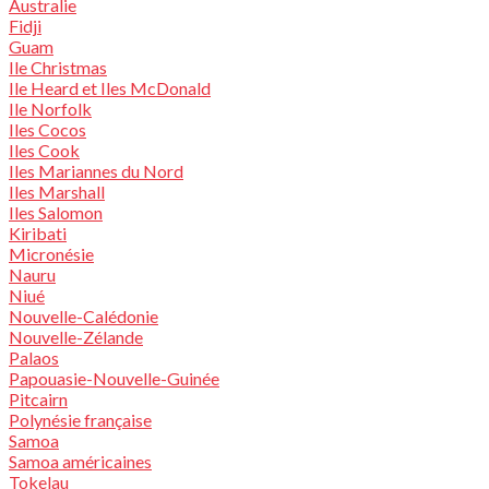
Australie
Fidji
Guam
Ile Christmas
Ile Heard et Iles McDonald
Ile Norfolk
Iles Cocos
Iles Cook
Iles Mariannes du Nord
Iles Marshall
Iles Salomon
Kiribati
Micronésie
Nauru
Niué
Nouvelle-Calédonie
Nouvelle-Zélande
Palaos
Papouasie-Nouvelle-Guinée
Pitcairn
Polynésie française
Samoa
Samoa américaines
Tokelau