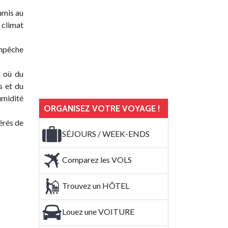
umis au
 climat
empêche
l où du
s et du
umidité
ORGANISEZ VOTRE VOYAGE !
érés de
SÉJOURS / WEEK-ENDS
Comparez les VOLS
Trouvez un HÔTEL
Louez une VOITURE