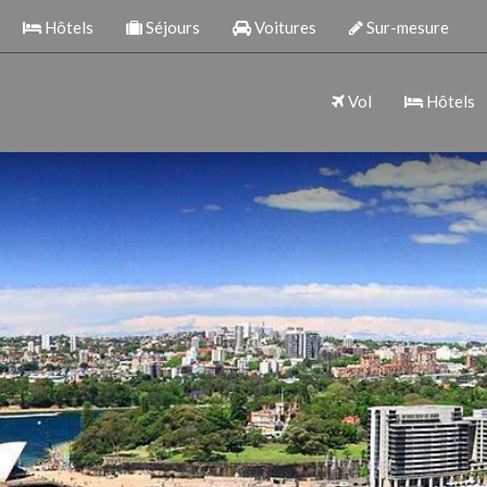
Hôtels
Séjours
Voitures
Sur-mesure
Vol
Hôtels