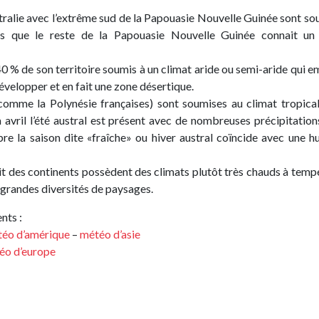
tralie avec l’extrême sud de la Papouasie Nouvelle Guinée sont so
ors que le reste de la Papouasie Nouvelle Guinée connait un
40 % de son territoire soumis à un climat aride ou semi-aride qui 
évelopper et en fait une zone désertique.
(comme la Polynésie françaises) sont soumises au climat tropica
avril l’été austral est présent avec de nombreuses précipitation
re la saison dite «fraîche» ou hiver austral coïncide avec une h
tit des continents possèdent des climats plutôt très chauds à temp
e grandes diversités de paysages.
nts :
éo d’amérique
–
météo d’asie
éo d’europe