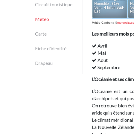
Circuit touristique
Météo
Météo Canberra
©
meteocity.c
Carte
Les meilleurs mois p
Avril
Fiche d’identité
Mai
Aout
Drapeau
Septembre
L’Océanie et ses clim
L’Océanie est un co
d’archipels et qui po
On retrouve bien évi
aride qui s’étend sur 
Le climat méridional 
La Nouvelle Zélande 