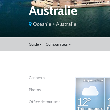
Australie
Océanie
>
Australie
Guide
Comparateur
Canberra
Photos
Office de tourisme