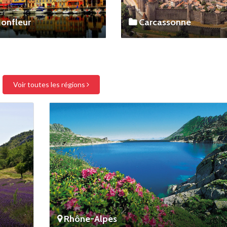
onfleur
Carcassonne
Voir toutes les régions
Rhône-Alpes