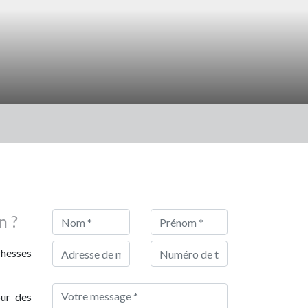
n ?
chesses
our des