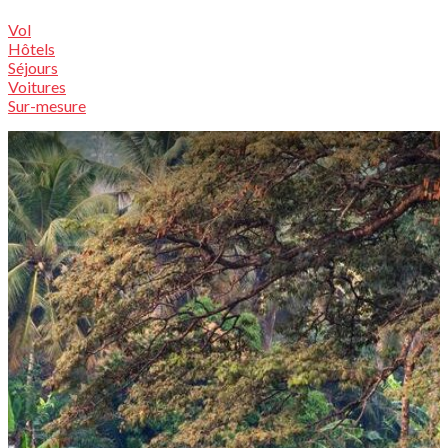
Vol
Hôtels
Séjours
Voitures
Sur-mesure