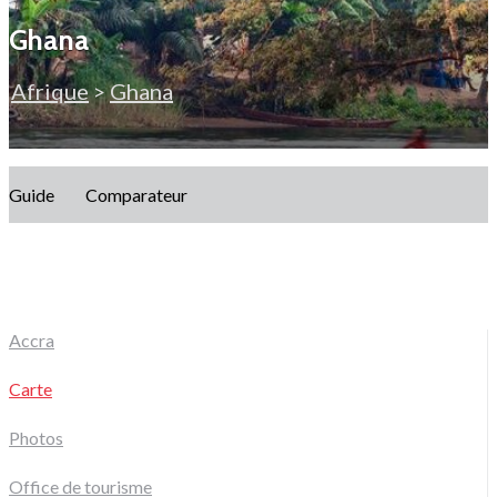
Ghana
Afrique
>
Ghana
Guide
Comparateur
Accra
Carte
Photos
Office de tourisme