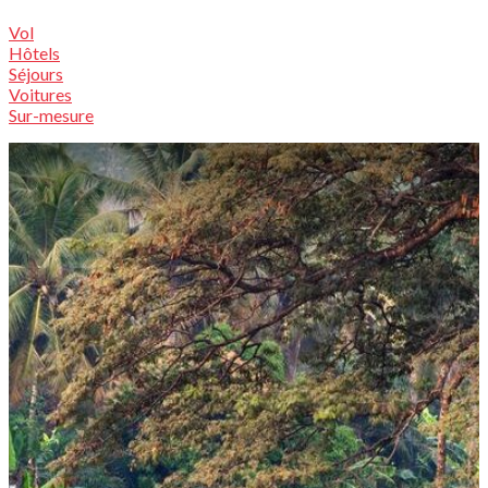
Vol
Hôtels
Séjours
Voitures
Sur-mesure