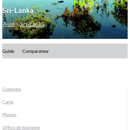
Sri-Lanka
Asie
>
Sri-Lanka
Guide
Comparateur
Colombo
Carte
Photos
Office de tourisme