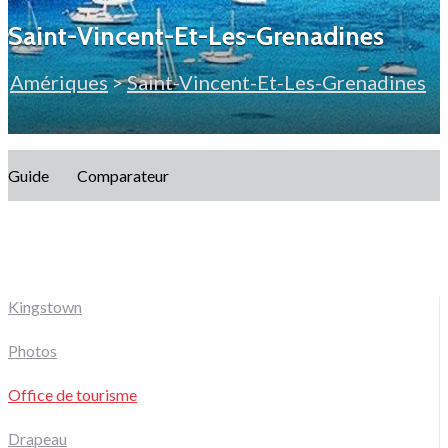
Saint-Vincent-Et-Les-Grenadines
Amériques
>
Saint-Vincent-Et-Les-Grenadines
Guide
Comparateur
Kingstown
Photos
Office de tourisme
Drapeau