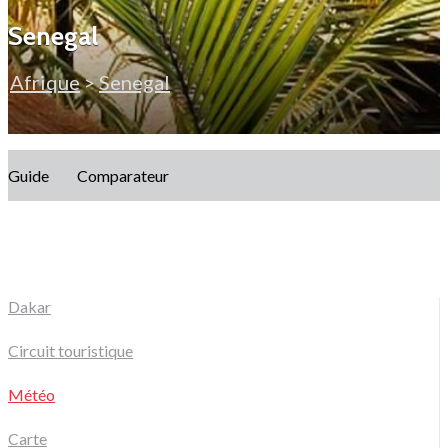
Senegal
Afrique
>
Senegal
Guide
Comparateur
Dakar
Circuit touristique
Météo
Carte