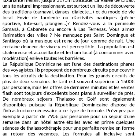
un site naturel impressionnant, est surtout un lieu de découverte
des traditions (carnaval, danses, dialecte…) et du mode de vie
local. Envie de farniente ou d’activités nautiques (pêche
sportive, kite-surf, plongée…)? Rendez-vous à la péninsule
Samanà, à Cabarete ou encore à Las Terrenas. Vous aimez
l’animation des villes ? Ne manquez pas Saint Domingue et
Santiago où la musique est reine de jour comme de nuit. Une
certaine douceur de vivre y est perceptible. La population est
chaleureuse et accueillante et le rhum local (à consommer avec
modération) enlève toutes les barrières.
La République Dominicaine est l’une des destinations phares
des voyagistes. Ils proposent de nombreux circuits pour couvrir
tous les attraits de la destination. Pour les grands circuits de
plus de deux semaines, le tarif est souvent supérieur à 1500€
par personne, mais les offres de dernières minutes et les ventes
flash sont toujours d’excellents bons plans à surveiller de près.
De nombreux séjours Thalasso et Golf sont également
disponibles puisque la République Dominicaine dispose de
l’infrastructure nécessaire à ce type de formule. Prévoyez par
exemple à partir de 790€ par personne pour un séjour d’une
semaine dans un hôtel autre étoiles avec en prime quelques
séances de thalassothérapie pour une parfaite remise en forme
au retour des vacances. Les formules all inclusive sont