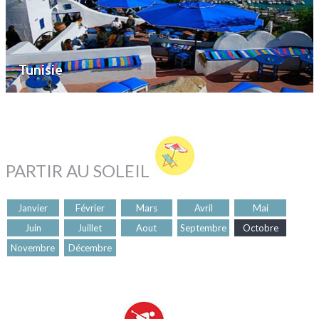
Tunisie
PARTIR AU SOLEIL
Janvier
Février
Mars
Avril
Mai
Juin
Juillet
Aout
Septembre
Octobre
Novembre
Décembre