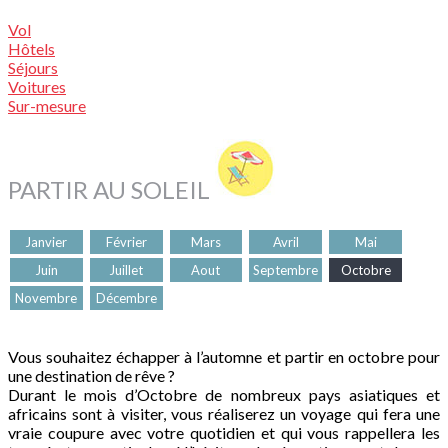
Vol
Hôtels
Séjours
Voitures
Sur-mesure
PARTIR AU SOLEIL
Janvier
Février
Mars
Avril
Mai
Juin
Juillet
Aout
Septembre
Octobre
Novembre
Décembre
Vous souhaitez échapper à l’automne et partir en octobre pour
une destination de rêve ?
Durant le mois d’Octobre de nombreux pays asiatiques et
africains sont à visiter, vous réaliserez un voyage qui fera une
vraie coupure avec votre quotidien et qui vous rappellera les