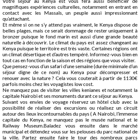
Votre séjour au Kenya est vous fera aussi bénéficier de
magnifiques expériences culturelles, notamment en entrant en
contact avec les Massaïs, un peuple aussi impressionnant
qu’attachant.
Et même si on ne s’y attend pas vraiment, le Kenya dispose de
belles plages, mais ce serait dommage de rester uniquement à
bronzer puisque le fond marin est aussi d’une grande beauté
naturelle à découvrir. Le climat du pays est assez changeant au
Kenya puisque le territoire est très vaste. Certaines régions ont
un climat désertique et d’autres tempéré. Informez-vous bien en
tout cas en fonction de la saison et des régions que vous visiter.
Que pensez-vous d’un safari d’une semaine (durée minimale d’un
séjour digne de ce nom) au Kenya pour décompresser et
renouer avec la nature ? Cela vous couterait à partir de 1130€
parfois moins chez les voyagistes low cost.
Ne manquez pas de visiter les villes kenianes et notamment la
capitale Nairobi et ses monuments durant ce séjour au Kenya.
Suivant vos envies de voyage réservez un hôtel club avec la
possibilité de réaliser des excursions ou réalisez un circuit
autour des lieux incontournables du pays ( A Nairobi, l’immense
capitale du Kenya, ne manquez pas le musée national et le
Railway Museum.Baladez vous ensuite dans le marché
municipal et détendez vous sur les pelouses du parc national de
la ville. Partez ensuite faire le tour des nombreux parcs