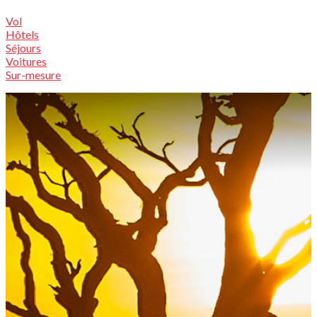
Vol
Hôtels
Séjours
Voitures
Sur-mesure