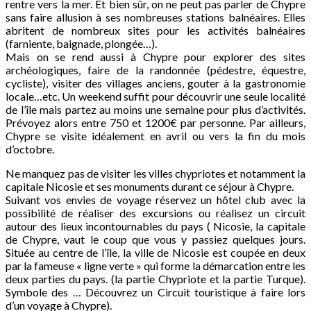
rentre vers la mer. Et bien sûr, on ne peut pas parler de Chypre
sans faire allusion à ses nombreuses stations balnéaires. Elles
abritent de nombreux sites pour les activités balnéaires
(farniente, baignade, plongée…).
Mais on se rend aussi à Chypre pour explorer des sites
archéologiques, faire de la randonnée (pédestre, équestre,
cycliste), visiter des villages anciens, gouter à la gastronomie
locale…etc. Un weekend suffit pour découvrir une seule localité
de l’île mais partez au moins une semaine pour plus d’activités.
Prévoyez alors entre 750 et 1200€ par personne. Par ailleurs,
Chypre se visite idéalement en avril ou vers la fin du mois
d’octobre.
Ne manquez pas de visiter les villes chypriotes et notamment la
capitale Nicosie et ses monuments durant ce séjour à Chypre.
Suivant vos envies de voyage réservez un hôtel club avec la
possibilité de réaliser des excursions ou réalisez un circuit
autour des lieux incontournables du pays ( Nicosie, la capitale
de Chypre, vaut le coup que vous y passiez quelques jours.
Située au centre de l’île, la ville de Nicosie est coupée en deux
par la fameuse « ligne verte » qui forme la démarcation entre les
deux parties du pays. (la partie Chypriote et la partie Turque).
Symbole des … Découvrez un Circuit touristique à faire lors
d’un voyage à Chypre).