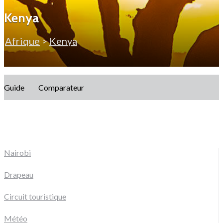
Kenya
Afrique
>
Kenya
Guide
Comparateur
Nairobi
Drapeau
Circuit touristique
Météo