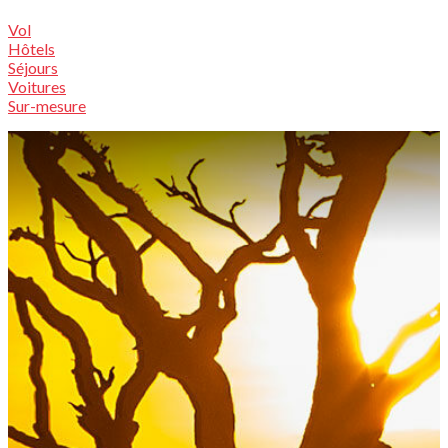
Vol
Hôtels
Séjours
Voitures
Sur-mesure