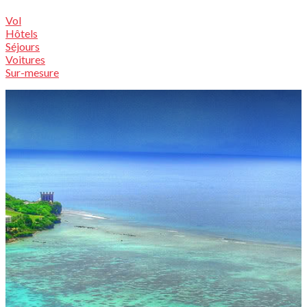
Vol
Hôtels
Séjours
Voitures
Sur-mesure