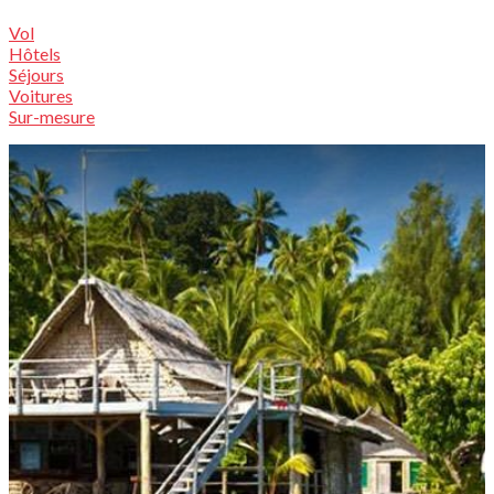
Vol
Hôtels
Séjours
Voitures
Sur-mesure