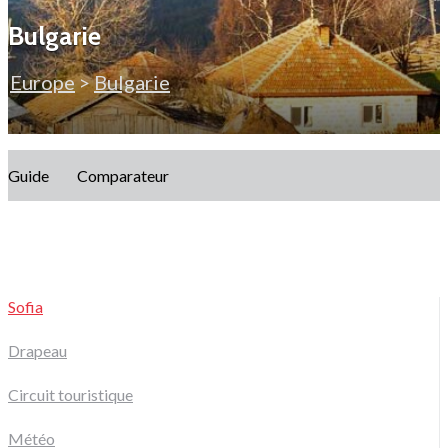
Bulgarie
Europe
>
Bulgarie
Guide
Comparateur
Sofia
Drapeau
Circuit touristique
Météo