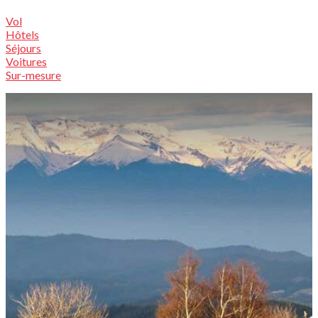
Vol
Hôtels
Séjours
Voitures
Sur-mesure