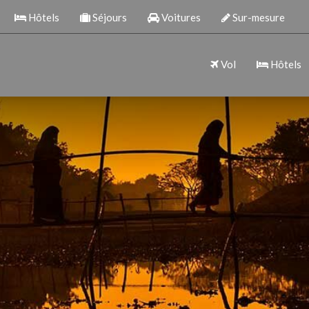
Hôtels
Séjours
Voitures
Sur-mesure
Vol
Hôtels