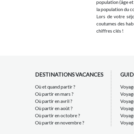
population (âge e
la population du co
Lors de votre sé
coutumes des habi
chiffres clés !
DESTINATIONS VACANCES
GUID
Où et quand partir ?
Voyage
Où partir en mars ?
Voyag
Où partir en avril ?
Voyag
Où partir en août ?
Voyage
Où partir en octobre ?
Voyage
Où partir en novembre ?
Voyag