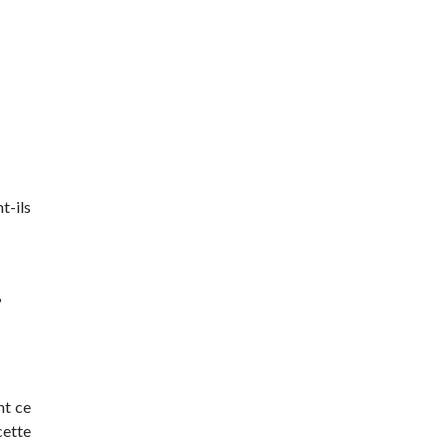
t-ils
?
nt ce
cette