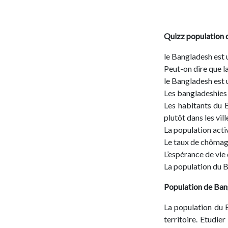
Quizz population d
le Bangladesh est u
Peut-on dire que l
le Bangladesh est 
Les bangladeshies 
Les habitants du B
plutôt dans les vil
La population acti
Le taux de chômage
L’espérance de vie 
La population du Ba
Population de
Ban
La population du 
territoire. Etudie