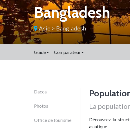
Bangladesh
Asie
>
Bangladesh
Guide
Comparateur
Populatio
Dacca
La population
Photos
Découvrez la structu
Office de tourisme
asiatique.