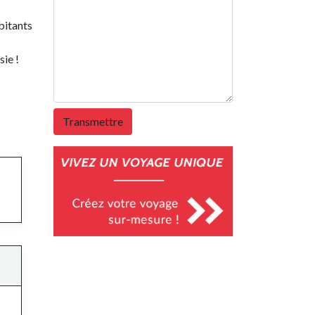
bitants
ie !