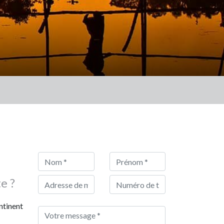
e ?
ntinent