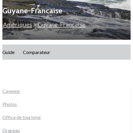
Guyane-Francaise
Amériques
>
Guyane-Francaise
Guide
Comparateur
Cayenne
Photos
Office de tourisme
Drapeau