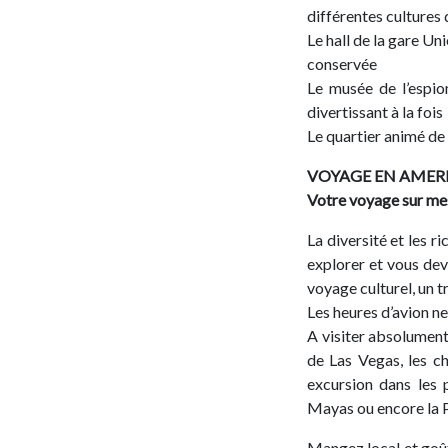
différentes cultures 
Le hall de la gare Un
conservée
Le musée de l’espion
divertissant à la fois
Le quartier animé d
VOYAGE EN AMER
Votre voyage sur me
La diversité et les r
explorer et vous dev
voyage culturel, un t
Les heures d’avion n
A visiter absolument
de Las Vegas, les ch
excursion dans les 
Mayas ou encore la 
Mangez local et goû