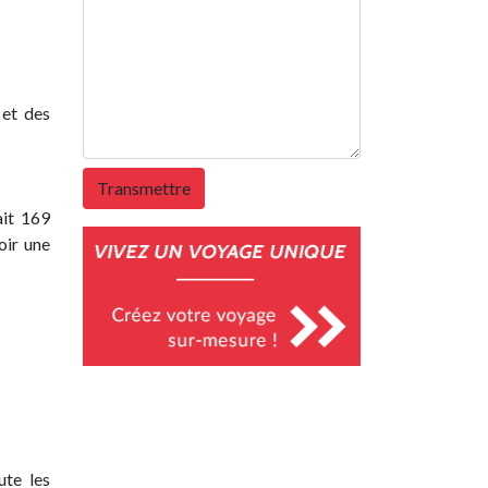
 et des
ait 169
oir une
ute les