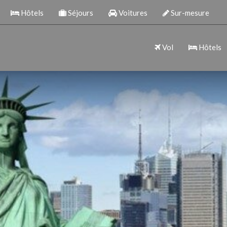
Hôtels
Séjours
Voitures
Sur-mesure
Vol
Hôtels