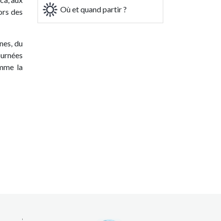
Où et quand partir ?
ors des
nes, du
journées
omme la