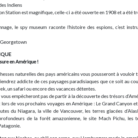
des Indiens
ion Station est magnifique, celle-ci a été ouverte en 1908 et a été t
nage, le spy museum raconte l’histoire des espions, c’est instru
e Georgetown
IQUE
sure en Amérique !
ichesses naturelles des pays américains vous pousseront à vouloir t
iendrez addicte de ces paysages paradisiaques que ce soit au cou
rek, un safari ou encore des vacances détentes.
e vous empêcheront pas de partir à la découverte des trésors d‘Amé
 lors de vos prochains voyages en Amérique : Le Grand Canyon et l
utes du Niagara, la ville de Vancouver, les terres glacées d’Alas
profondeurs de la forêt amazonienne, le site Mach Pichu, les 
Patagonie.
tez aux Nachos, au chili con carne, aux Hamburgers made in ameri