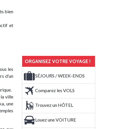
rès bien
ctif et
ORGANISEZ VOTRE VOYAGE !
ous les
SÉJOURS / WEEK-ENDS
rs d’un
rique.
Comparez les VOLS
a ville
ka, une
Trouvez un HÔTEL
temples
Louez une VOITURE
ca, aux