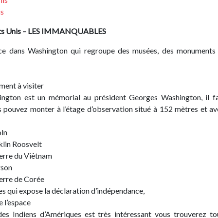
is
ts Unis
– LES IMMANQUABLES
ace dans Washington qui regroupe des musées, des monuments
ment à visiter
gton est un mémorial au président Georges Washington, il f
s pouvez monter à l’étage d’observation situé à 152 mètres et av
oln
klin Roosvelt
uerre du Viêtnam
rson
erre de Corée
s qui expose la déclaration d’indépendance,
e l’espace
es Indiens d’Amériques est très intéressant vous trouverez to