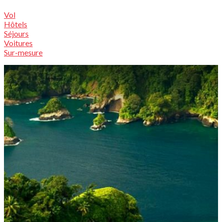
Vol
Hôtels
Séjours
Voitures
Sur-mesure