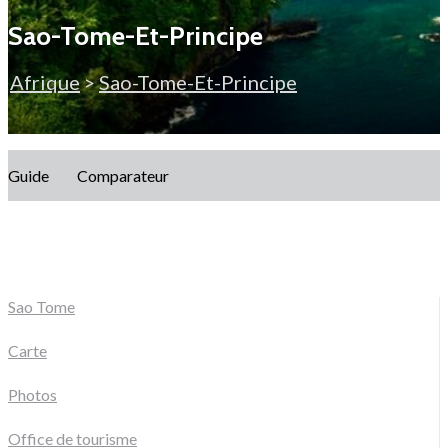
Sao-Tome-Et-Principe
Afrique
>
Sao-Tome-Et-Principe
Guide
Comparateur
Sao Tome
Carte
Photos
Office de tourisme