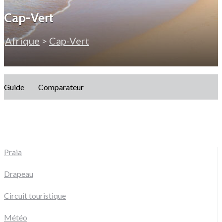
Cap-Vert
Afrique
>
Cap-Vert
Guide
Comparateur
Praia
Drapeau
Circuit touristique
Météo