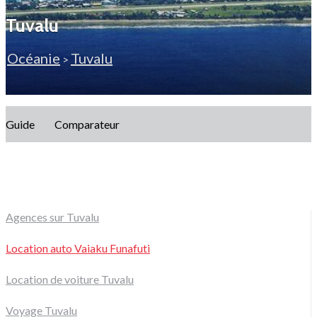
Tuvalu
Océanie
Tuvalu
>
Guide
Comparateur
Agences sur Tuvalu
Location auto Vaiaku Funafuti
Location de voiture Tuvalu
Voyage Tuvalu