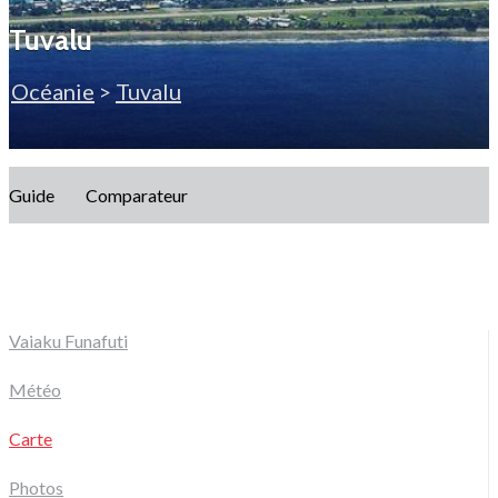
Tuvalu
Océanie
>
Tuvalu
Guide
Comparateur
Vaiaku Funafuti
Météo
Carte
Photos