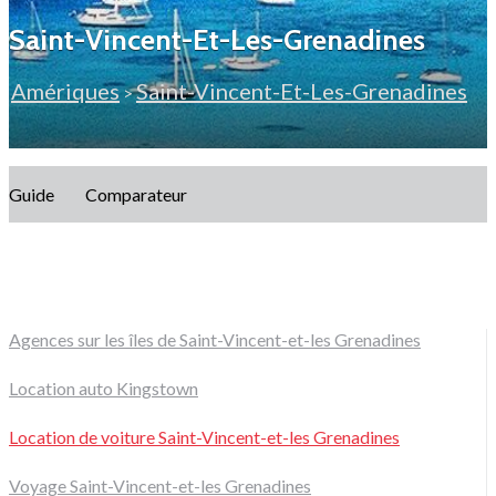
Saint-Vincent-Et-Les-Grenadines
Amériques
Saint-Vincent-Et-Les-Grenadines
>
Guide
Comparateur
Agences sur les îles de Saint-Vincent-et-les Grenadines
Location auto Kingstown
Location de voiture Saint-Vincent-et-les Grenadines
Voyage Saint-Vincent-et-les Grenadines