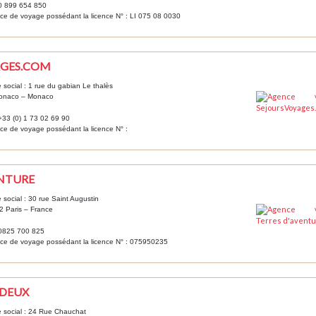
 0 899 654 850
e de voyage possédant la licence N° : LI 075 08 0030
AGES.COM
 social : 1 rue du gabian Le thalès
onaco – Monaco
 +33 (0) 1 73 02 69 90
e de voyage possédant la licence N° :
ENTURE
 social : 30 rue Saint Augustin
 Paris – France
 0825 700 825
ce de voyage possédant la licence N° : 075950235
 DEUX
 social : 24 Rue Chauchat