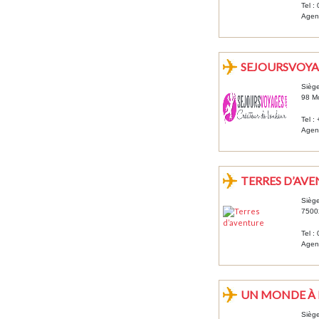
Tel :
Agenc
SEJOURSVOY
Siège
98 M
Tel :
Agenc
TERRES D’AV
Siège
75002
Tel :
Agen
UN MONDE À
Siège