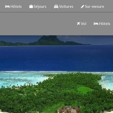
Hôtels
Séjours
Voitures
Sur-mesure
Vol
Hôtels