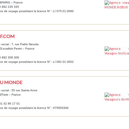
9PARIS – France
 0 892 235 335
e de voyage possédant la licence N° : LI 075.01.0060
CF.COM
 social : 7, rue Pablo Neruda
Levallois Perret – France
 0 892 308 308
e de voyage possédant la licence N° : LI 092 01 0002
DU MONDE
 social : 55 rue Sainte Anne
2Paris – France
 01 42 86 17 01
ce de voyage possédant la licence N° : 075950346