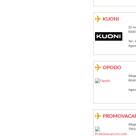
KUONI
22 r
9340
Tel :
Agenc
OPODO
Siège
92441
Agenc
PROMOVACA
Siège
7501