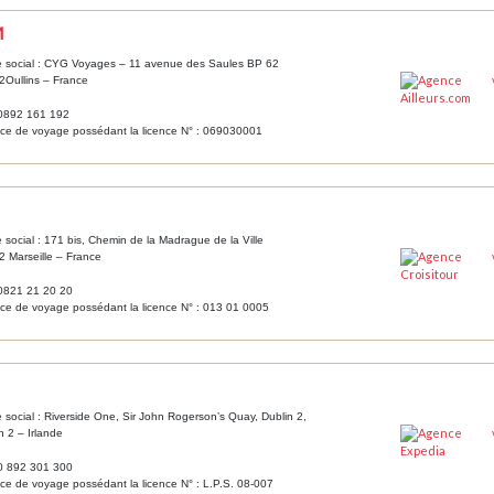
M
e social : CYG Voyages – 11 avenue des Saules BP 62
Oullins – France
 0892 161 192
ce de voyage possédant la licence N° : 069030001
 social : 171 bis, Chemin de la Madrague de la Ville
 Marseille – France
 0821 21 20 20
e de voyage possédant la licence N° : 013 01 0005
 social : Riverside One, Sir John Rogerson’s Quay, Dublin 2,
n 2 – Irlande
 0 892 301 300
e de voyage possédant la licence N° : L.P.S. 08-007