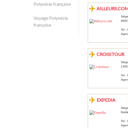
Polynésie française
AILLEURS.CO
Sièg
Voyage Polynésie
69922
française
Tel :
Agen
CROISITOUR
Siège
13002
Tel :
Agenc
EXPEDIA
Siège
Dubli
Tel :
Agenc