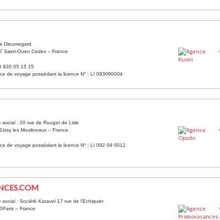
ue Dieumegard
7 Saint-Ouen Cedex – France
 0 820 05 15 15
e de voyage possédant la licence N° : LI 093090004
 social : 20 rue de Rouget de Lisle
Issy les Moulineaux – France
e de voyage possédant la licence N° : LI 092 09 0012
NCES.COM
 social : Société Karavel 17 rue de l’Echiquier
0Paris – France