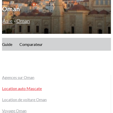
Oman
Asie
Oman
>
Guide
Comparateur
Agences sur Oman
Location auto Mascate
Location de voiture Oman
Voyage Oman