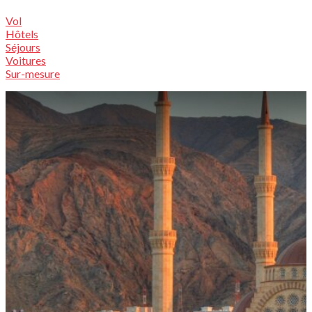
Vol
Hôtels
Séjours
Voitures
Sur-mesure