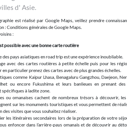
illes d' Asie.
graphie est réalisé par Google Maps, veillez prendre connaissa
tion : Conditions générales de Google Maps.
oisins :
’est possible avec une bonne carte routière
e des pays asiatiques en road trip est une expérience inoubliable.
ge avec des cartes routières à petite échelle puis pour les régi
r en particulier prenez des cartes avec de plus grandes échelles.
asiatiques comme Kaipur Lhasa, Benagaluru Gangzhou, Daejeon, Ner
ylhet ou encore Fukushima et leurs banlieues en prenant des
 spécifiques à ladite zone.
ues ou omanaises cachent de nombreux trésors à découvrir, les
ignent sur les monuments touristiques et vous permettent de réali
on des visites que vous souhaitez réaliser.
er les itinéraires secondaires lors de la préparation de votre séjou
ous enfoncer dans l’arrière-pays omanais et de découvrir au déto