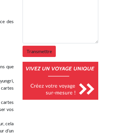
nce des
ons que
yungri,
 cartes
 cartes
ser vos
r, cela
ur d’un