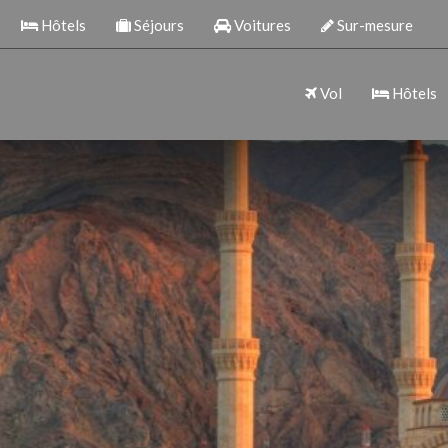
Hôtels
Séjours
Voitures
Sur-mesure
Vol
Hôtels