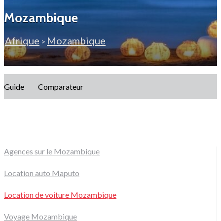
Mozambique
Afrique
Mozambique
>
Guide
Comparateur
Agences sur le Mozambique
Location auto Maputo
Location de voiture Mozambique
Voyage Mozambique