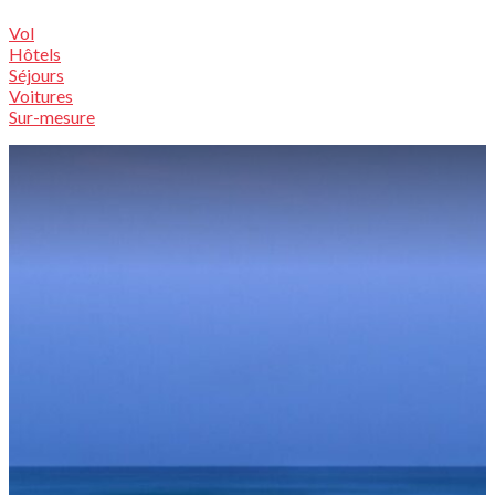
Vol
Hôtels
Séjours
Voitures
Sur-mesure