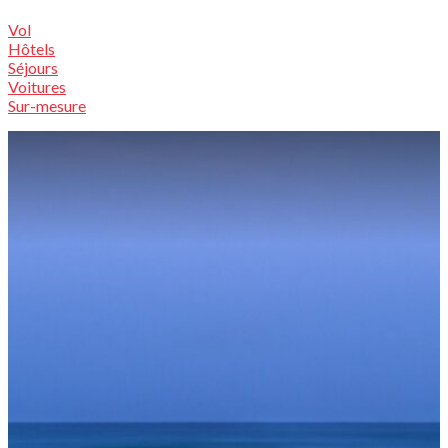
Vol
Hôtels
Séjours
Voitures
Sur-mesure