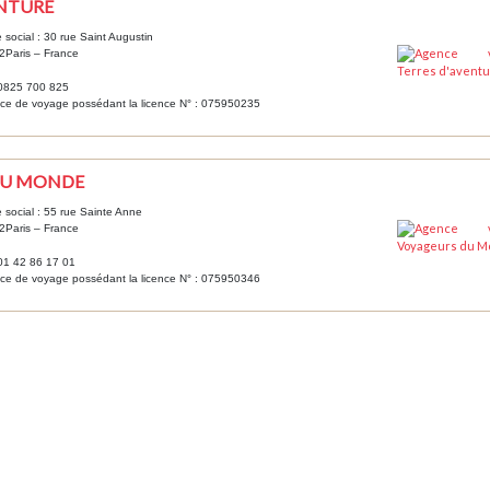
ENTURE
 social : 30 rue Saint Augustin
2Paris – France
 0825 700 825
ce de voyage possédant la licence N° : 075950235
DU MONDE
 social : 55 rue Sainte Anne
2Paris – France
 01 42 86 17 01
ce de voyage possédant la licence N° : 075950346