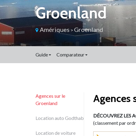
Groenland
Amériques
Groenland
>
Guide
Comparateur
Agences s
Agences sur le
Groenland
DÉCOUVREZ LES 
Location auto Godthab
(classement par ord
Location de voiture