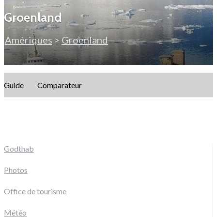
Groenland
Amériques
>
Groenland
Guide
Comparateur
Godthab
Photos
Office de tourisme
Météo