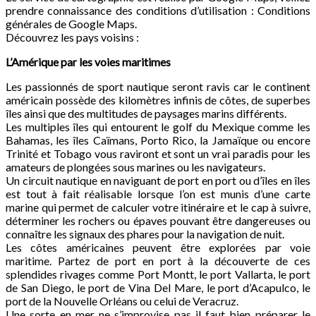
prendre connaissance des conditions d’utilisation : Conditions
générales de Google Maps.
Découvrez les pays voisins :
L’Amérique par les voies maritimes
Les passionnés de sport nautique seront ravis car le continent
américain possède des kilomètres infinis de côtes, de superbes
îles ainsi que des multitudes de paysages marins différents.
Les multiples îles qui entourent le golf du Mexique comme les
Bahamas, les îles Caïmans, Porto Rico, la Jamaïque ou encore
Trinité et Tobago vous raviront et sont un vrai paradis pour les
amateurs de plongées sous marines ou les navigateurs.
Un circuit nautique en naviguant de port en port ou d’îles en îles
est tout à fait réalisable lorsque l’on est munis d’une carte
marine qui permet de calculer votre itinéraire et le cap à suivre,
déterminer les rochers ou épaves pouvant être dangereuses ou
connaître les signaux des phares pour la navigation de nuit.
Les côtes américaines peuvent être explorées par voie
maritime. Partez de port en port à la découverte de ces
splendides rivages comme Port Montt, le port Vallarta, le port
de San Diego, le port de Vina Del Mare, le port d’Acapulco, le
port de la Nouvelle Orléans ou celui de Veracruz.
Une sorte en mer ne s’improvise pas il faut bien préparer le