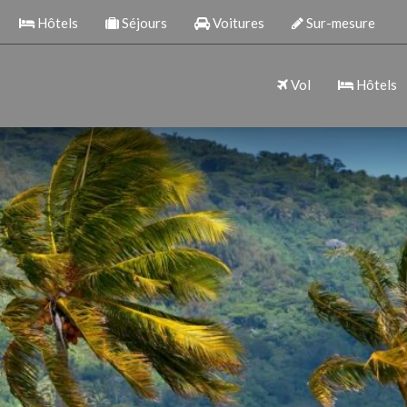
Hôtels
Séjours
Voitures
Sur-mesure
Vol
Hôtels