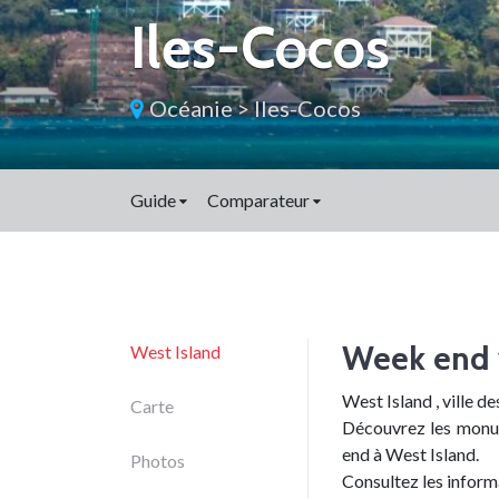
Iles-Cocos
Océanie
>
Iles-Cocos
Guide
Comparateur
Week end 
West Island
West Island , ville d
Carte
Découvrez les monum
end à West Island.
Photos
Consultez les inform