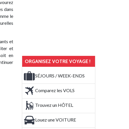
savourez
es dans
omme le
urelles
ants et
iter et
oit en
ORGANISEZ VOTRE VOYAGE !
ntinuer
SÉJOURS / WEEK-ENDS
Comparez les VOLS
Trouvez un HÔTEL
Louez une VOITURE