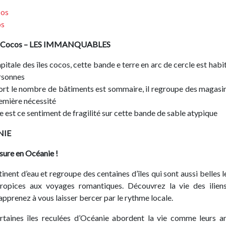
cos
os
s Cocos
– LES IMMANQUABLES
 capitale des îles cocos, cette bande e terre en arc de cercle est hab
rsonnes
port le nombre de bâtiments est sommaire, il regroupe des magasi
remière nécessité
e est ce sentiment de fragilité sur cette bande de sable atypique
NIE
sure en Océanie !
inent d’eau et regroupe des centaines d’îles qui sont aussi belles l
ropices aux voyages romantiques. Découvrez la vie des iliens
 apprenez à vous laisser bercer par le rythme locale.
rtaines îles reculées d’Océanie abordent la vie comme leurs a