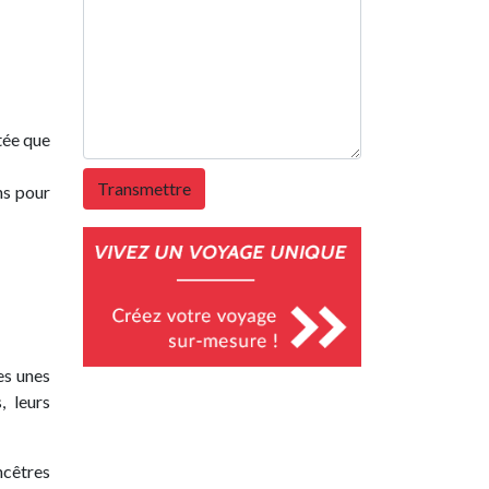
itée que
ns pour
es unes
, leurs
ncêtres