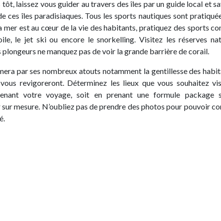
s tôt, laissez vous guider au travers des îles par un guide local et 
de ces îles paradisiaques. Tous les sports nautiques sont pratiqué
la mer est au cœur de la vie des habitants, pratiquez des sports c
oile, le jet ski ou encore le snorkelling. Visitez les réserves nat
s plongeurs ne manquez pas de voir la grande barrière de corail.
mera par ses nombreux atouts notamment la gentillesse des habit
e vous revigoreront. Déterminez les lieux que vous souhaitez vis
tenant votre voyage, soit en prenant une formule package s
 sur mesure. N’oubliez pas de prendre des photos pour pouvoir co
é.