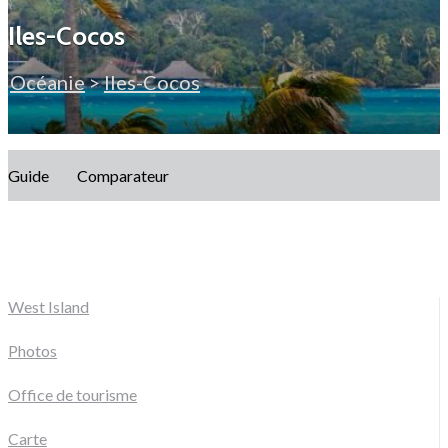
Iles-Cocos
Océanie
>
Iles-Cocos
Guide
Comparateur
West Island
Photos
Office de tourisme
Carte