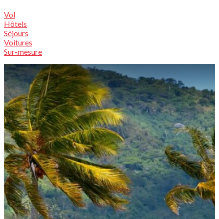
Vol
Hôtels
Séjours
Voitures
Sur-mesure