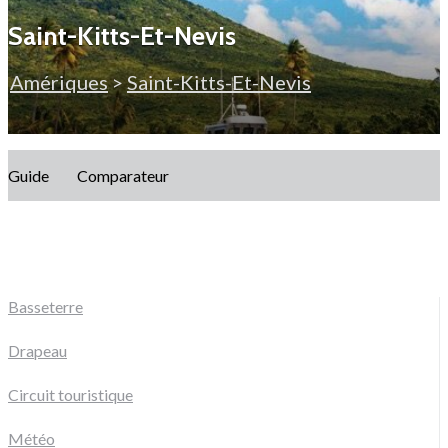
Saint-Kitts-Et-Nevis
Amériques
>
Saint-Kitts-Et-Nevis
Guide
Comparateur
Basseterre
Drapeau
Circuit touristique
Météo