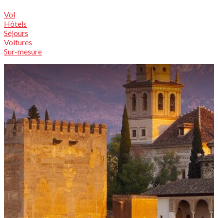
Vol
Hôtels
Séjours
Voitures
Sur-mesure