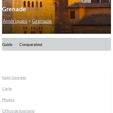
Grenade
Amériques
>
Grenade
Guide
Comparateur
Saint Georges
Carte
Photos
Office de tourisme