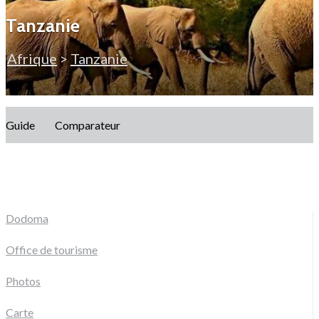
Tanzanie
Afrique
>
Tanzanie
Guide
Comparateur
Dodoma
Office de tourisme
Photos
Carte