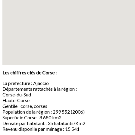
google maps carte
Les chiffres clés de Corse :
embed youtube code
La préfecture : Ajaccio
Départements rattachés à la région :
Corse-du-Sud
Haute-Corse
Gentile : corse, corses
Population de la région : 299 552 (2006)
Superficie Corse : 8 680 km2
Densité par habitant : 35 habitants/Km2
Revenu disponile par ménage : 15 541