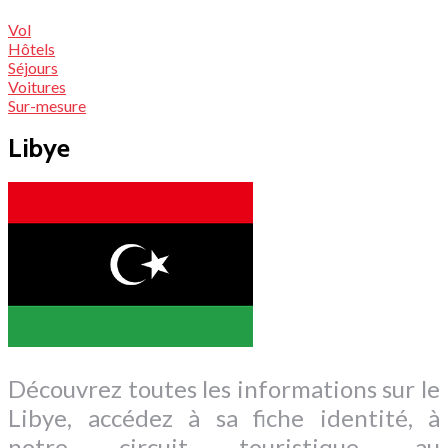
Vol
Hôtels
Séjours
Voitures
Sur-mesure
Libye
Découvrez toutes les informations sur le
Libye, accédez à sa fiche identité, à
notre circuit touristique, au