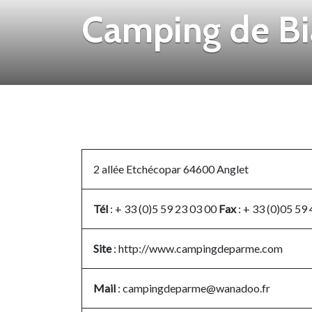
Camping de Bia
2 allée Etchécopar
64600 Anglet
Tél
: + 33 (0)5 59 23 03 00
Fax
: + 33 (0)05 59
Site
: http://www.campingdeparme.com
Mail
:
campingdeparme@wanadoo.fr