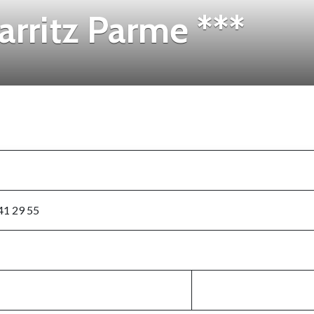
rritz Parme ***
 41 29 55