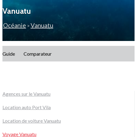
Vanuatu
Océanie
Vanuatu
>
Guide
Comparateur
Agences sur le Vanuatu
Location auto Port Vila
Location de voiture Vanuatu
Voyage Vanuatu